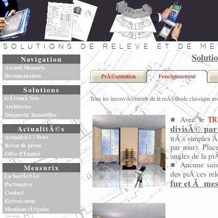
Soluti
Navigation
Accueil Measurix
Documentation
PrÃ©sentation
Fonctionnement
Solutions
GÃ©omÃ¨tres
Tous les inconvÃ©nients de la mÃ©thode classique a
Architectes
Diagnostic Immobilier
Avec le
TR
divisÃ© par
ActualitÃ©s
trÃ¨s simples Ã 
ActualitÃ© / News
Revue de presse
par mur). Place
Offre d'Emploi
angles de la pi
Aucune sais
Measurix
des piÃ¨ces re
La SociÃ©tÃ©
fur et Ã me
Partenaires
Contact
Ecrivez-nous
Mentions lÃ©gales