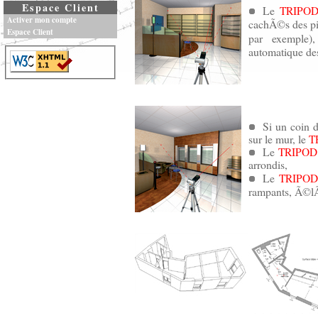
Espace Client
Le
TRIPO
Activer mon compte
cachÃ©s des pi
Espace Client
par exemple
automatique des
Si un coin d
sur le mur, le
T
Le
TRIPOD
arrondis,
Le
TRIPOD
rampants, Ã©lÃ©